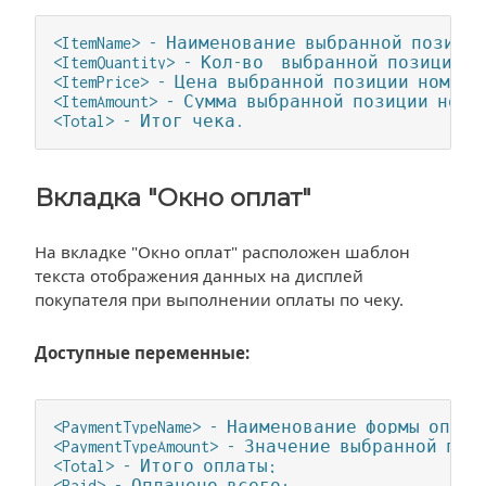
<ItemName> - Наименование выбранной позиции
<ItemQuantity> - Кол-во  выбранной позиции н
<ItemPrice> - Цена выбранной позиции номенк
<ItemAmount> - Сумма выбранной позиции номе
<Total> - Итог чека.
Вкладка "Окно оплат"
На вкладке "Окно оплат" расположен шаблон
текста отображения данных на дисплей
покупателя при выполнении оплаты по чеку.
Доступные переменные:
<PaymentTypeName> - Наименование формы опла
<PaymentTypeAmount> - Значение выбранной поз
<Total> - Итого оплаты;

<Paid> - Оплачено всего;
