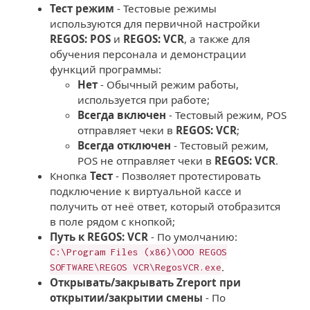
Тест режим
- Тестовые режимы
используются для первичной настройки
REGOS: POS
и
REGOS: VCR
, а также для
обучения персонала и демонстрации
функций программы:
Нет
- Обычный режим работы,
используется при работе;
Всегда включен
- Тестовый режим, POS
отправляет чеки в
REGOS: VCR
;
Всегда отключен
- Тестовый режим,
POS не отправляет чеки в
REGOS: VCR
.
Кнопка
Тест
- Позволяет протестировать
подключение к виртуальной кассе и
получить от неё ответ, который отобразится
в поле рядом с кнопкой;
Путь к REGOS: VCR
- По умолчанию:
C:\Program Files (x86)\OOO REGOS
.
SOFTWARE\REGOS VCR\RegosVCR.exe
Открывать/закрывать Zreport при
открытии/закрытии смены
- По