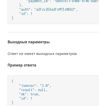
        "payment_id": "58847e73-b40b-4746-8a07-445
    },

    "auth": "a2Fzc2E6a2FzMTIzNDU2",

    "id": 1

}
Выходные параметры
Ответ не имеет выходных параметров.
Пример ответа
{

    "jsonrpc": "2.0",

    "result": null,

    "ok": true,

    "id": 1

}