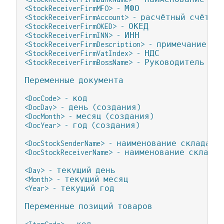
<StockReceiverFirmMFO> - МФО

<StockReceiverFirmAccount> - расчётный счёт

<StockReceiverFirmOKED> - ОКЕД

<StockReceiverFirmINN> - ИНН

<StockReceiverFirmDescription> - примечание

<StockReceiverFirmVatIndex> - НДС

<StockReceiverFirmBossName> - Руководитель

Переменные документа

<DocCode> - код

<DocDay> - день (создания)

<DocMonth> - месяц (создания)

<DocYear> - год (создания)

<DocStockSenderName> - наименование склада о
<DocStockReceiverName> - наименование склада 
<Day> - текущий день

<Month> - текущий месяц

<Year> - текущий год

Переменные позиций товаров
