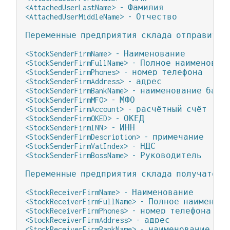
<AttachedUserLastName> - Фамилия

<AttachedUserMiddleName> - Отчество

Переменные предприятия склада отправителя
<StockSenderFirmName> - Наименование

<StockSenderFirmFullName> - Полное наименовани
<StockSenderFirmPhones> - номер телефона

<StockSenderFirmAddress> - адрес

<StockSenderFirmBankName> - наименование банка
<StockSenderFirmMFO> - МФО

<StockSenderFirmAccount> - расчётный счёт

<StockSenderFirmOKED> - ОКЕД

<StockSenderFirmINN> - ИНН

<StockSenderFirmDescription> - примечание

<StockSenderFirmVatIndex> - НДС

<StockSenderFirmBossName> - Руководитель

Переменные предприятия склада получателя

<StockReceiverFirmName> - Наименование

<StockReceiverFirmFullName> - Полное наименова
<StockReceiverFirmPhones> - номер телефона

<StockReceiverFirmAddress> - адрес

<StockReceiverFirmBankName> - наименование бан