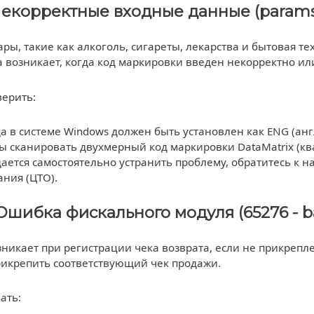
Некорректные входные данные (params.Rec
ры, такие как алкоголь, сигареты, лекарства и бытовая т
 возникает, когда код маркировки введен некорректно ил
верить:
а в системе Windows должен быть установлен как ENG (анг
 сканировать двухмерный код маркировки DataMatrix (кв
дается самостоятельно устранить проблему, обратитесь к
ния (ЦТО).
Ошибка фискального модуля (65276 - ba
никает при регистрации чека возврата, если не прикрепл
рикрепить соответствующий чек продажи.
ать: