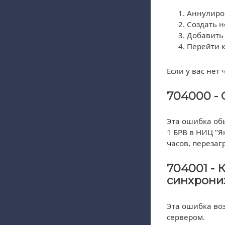
Аннулиров
Создать н
Добавить 
Перейти к
Если у вас нет
704000 - 
Эта ошибка об
1 БРВ в НИЦ "Я
часов, перезаг
704001 - 
синхрониз
Эта ошибка воз
сервером.