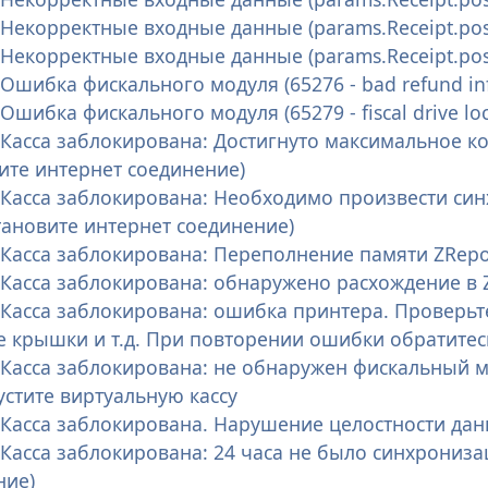
 Некорректные входные данные (params.Receipt.positi
 Некорректные входные данные (params.Receipt.positi
 Ошибка фискального модуля (65276 - bad refund in
 Ошибка фискального модуля (65279 - fiscal drive lo
 Касса заблокирована: Достигнуто максимальное к
ите интернет соединение)
- Касса заблокирована: Необходимо произвести си
тановите интернет соединение)
 Касса заблокирована: Переполнение памяти ZRepo
 Касса заблокирована: обнаружено расхождение в 
- Касса заблокирована: ошибка принтера. Проверь
е крышки и т.д. При повторении ошибки обратитес
 Касса заблокирована: не обнаружен фискальный м
стите виртуальную кассу
- Касса заблокирована. Нарушение целостности дан
 Касса заблокирована: 24 часа не было синхрониз
ние)