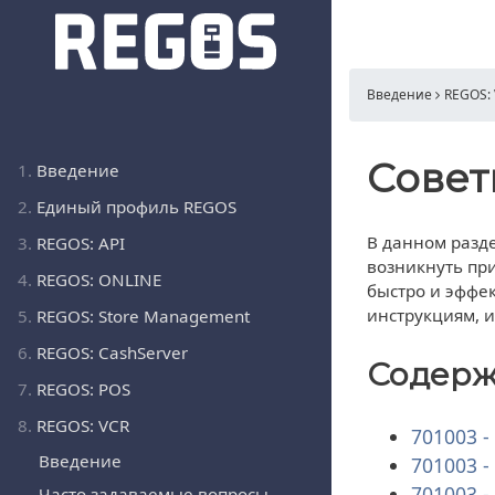
Введение
REGOS:
Совет
1.
Введение
2.
Единый профиль REGOS
В данном разд
3.
REGOS: API
возникнуть при
4.
REGOS: ONLINE
быстро и эффе
инструкциям, 
5.
REGOS: Store Management
6.
REGOS: CashServer
Содер
7.
REGOS: POS
8.
REGOS: VCR
701003 -
Введение
701003 -
701003 -
Часто задаваемые вопросы