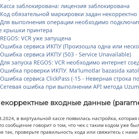
 Касса заблокирована: лицензия заблокирована
- Код обязательной маркировки задан некорректно
- Для выполнения операции необходимо подключит
е крышки принтера
- REGOS: VCR уже запущена
- Ошибка сервиса ИКПУ (Произошла одна или неск
 Ошибка сервиса ИКПУ (503 - Service Unavailable)
- Для запуска REGOS: VCR необходимо интернет со
 Ошибка проверки ИКПУ. Ma'lumotlar bazasida xatol
 Ошибка сервиса ClickPass (-15 - Неверная строка 
- Сетевая ошибка при выполнении API метода Uzum
Некорректные входные данные (parameter
8.2024, в виртуальной кассе появилась настройка, которая
 Это сообщение говорит о том, что чек с таким кодом уже б
не так, проверьте правильность кода или свяжитесь с нами