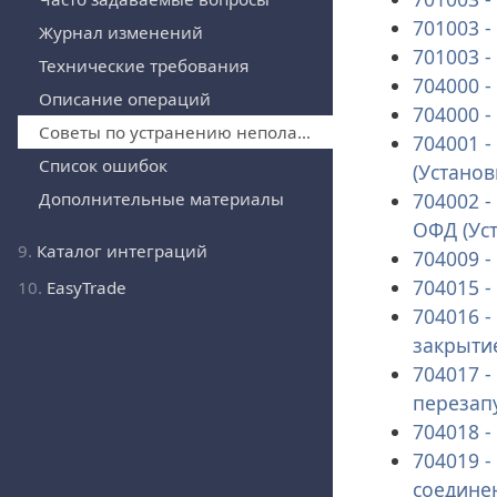
701003 -
Журнал изменений
701003 -
Технические требования
704000 -
Описание операций
704000 -
Советы по устранению неполадок
704001 -
Список ошибок
(Установ
704002 
Дополнительные материалы
ОФД (Ус
9.
Каталог интеграций
704009 -
704015 -
10.
EasyTrade
704016 
закрыти
704017 -
перезапу
704018 
704019 -
соедине