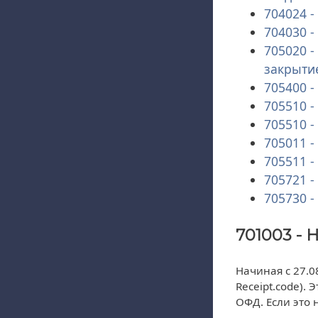
704024 -
704030 
705020 
закрыти
705400 
705510 
705510 -
705011 
705511 -
705721 -
705730 
701003 - 
Начиная с 27.0
Receipt.code).
ОФД. Если это 