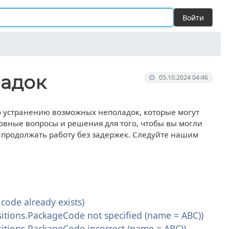
Войти
ладок
05.10.2024 04:46
 устранению возможных неполадок, которые могут
новные вопросы и решения для того, чтобы вы могли
 продолжать работу без задержек. Следуйте нашим
ode already exists)
tions.PackageCode not specified (name = ABC))
tions.PackageCode incorrect (name = ABC))