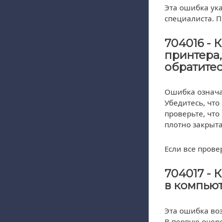
Эта ошибка ук
специалиста. П
704016 - 
принтера,
обратитес
Ошибка означае
Убедитесь, что
проверьте, что
плотно закрыта
Если все прове
704017 - 
в компьют
Эта ошибка во
В первую очер