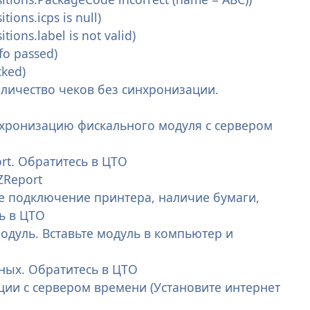
ons.icps is null)
ons.label is not valid)
fo passed)
cked)
оличество чеков без синхронизации.
нхронизацию фискального модуля с сервером
rt. Обратитесь в ЦТО
ZReport
те подключение принтера, наличие бумаги,
ь в ЦТО
одуль. Вставьте модуль в компьютер и
ных. Обратитесь в ЦТО
ации с сервером времени (Установите интернет