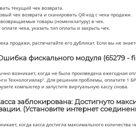
ать текущий чек возврата.
овый чек возврата и сканировать QR-код с чека продажи.
возвращаемые товары (номенклатуру) в чек.
 оплате чека, указать тип оплаты и закрыть чек.
 чека продажи, распечатайте его дубликат. Если вы не знае
Ошибка фискального модуля (65279 - fis
ычно возникает, когда не была произведена ежегодная оп
нги Технологиялар". Для решения проблемы, оплатите 1 Б
рузите компьютер и запустите виртуальную кассу снова.
Касса заблокирована: Достигнуто макс
ации. (Установите интернет соединен
никает, когда касса достигла максимального количества 