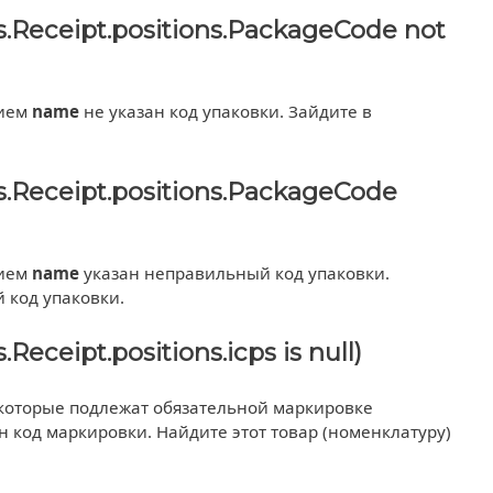
Receipt.positions.PackageCode not
нием
name
не указан код упаковки. Зайдите в
Receipt.positions.PackageCode
нием
name
указан неправильный код упаковки.
 код упаковки.
eipt.positions.icps is null)
, которые подлежат обязательной маркировке
н код маркировки. Найдите этот товар (номенклатуру)