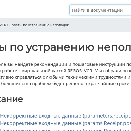
 VCR
Советы по устранению неполадок
ы по устранению непо
еле вы найдете рекомендации и пошаговые инструкции по
 работе с виртуальной кассой REGOS: VCR. Мы собрали ос
ктивно справляться с любыми техническими трудностями и
и большинство проблем будет решено в кратчайшие сроки.
жание
 Некорректные входные данные (parameters.receipt.c
 Некорректные входные данные (params.Receipt.posi
 Некорректные входные данные (params.Receipt.posi