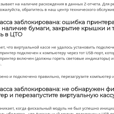
азывает на наличие расхождения в данных Z-отчета. Для
ожалуйста, обратитесь в наш центр технического обслужи
Касса заблокирована: ошибка принтер
 наличие бумаги, закрытие крышки и 
ь в ЦТО
т, что виртуальной кассе не удалось установить подключ
 принтер подключен к компьютеру через тот USB-порт, ко
 принтер включен (должны гореть световые индикаторы) и 
.
рено и подключено правильно, перезагрузите компьютер и
Касса заблокирована: не обнаружен фи
ер и перезапустите виртуальную касс
зникает, когда фискальный модуль не был успешно инициа
едь убедитесь, что фискальный модуль подключен к USB-п