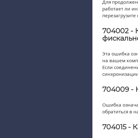
Для продолжен
работает ли ин
перезагрузите 
704002 -
фискальн
Эта ошибка озн
на вашем комп
Если соединени
синхронизации
704009 - 
Ошибка означае
обратиться в 
704015 - 