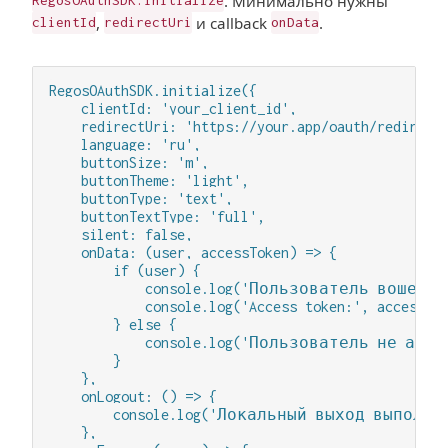
. Минимально нужны
RegosOAuthSDK.initialize
,
и callback
.
clientId
redirectUri
onData
RegosOAuthSDK.initialize({

    clientId: 'your_client_id',

    redirectUri: 'https://your.app/oauth/redirect.
    language: 'ru',

    buttonSize: 'm',

    buttonTheme: 'light',

    buttonType: 'text',

    buttonTextType: 'full',

    silent: false,

    onData: (user, accessToken) => {

        if (user) {

            console.log('Пользователь вошел:', 
            console.log('Access token:', accessTok
        } else {

            console.log('Пользователь не авто
        }

    },

    onLogout: () => {

        console.log('Локальный выход выполнен
    },
