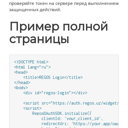
проверяйте токен на сервере перед выполнением
защищенных действий.
Пример полной
страницы
<!DOCTYPE html>

<html lang="ru">

<head>

    <title>REGOS Login</title>

</head>

<body>

    <div id="regos-login"></div>

    <script src="https://auth.regos.uz/widget/rego
    <script>

        RegosOAuthSDK.initialize({

            clientId: 'your_client_id',

            redirectUri: 'https://your.app/oauth/r