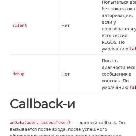
Попытаться во
без показа окн
авторизации,
если у
Нет
silent
пользователя 
есть сессия
REGOS. По
умолчанию
fa
Писать
диагностическ
Нет
сообщения в
debug
консоль. По
умолчанию
fa
Callback-и
— главный callback. Он
onData(user, accessToken)
вызывается после входа, после успешного
обновления токена и после потери авторизации.