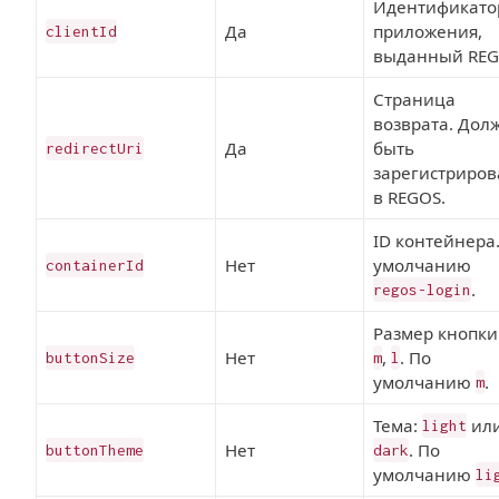
Идентификато
Да
приложения,
clientId
выданный REG
Страница
возврата. Дол
Да
быть
redirectUri
зарегистриров
в REGOS.
ID контейнера
Нет
умолчанию
containerId
.
regos-login
Размер кнопки
Нет
,
. По
buttonSize
m
l
умолчанию
.
m
Тема:
ил
light
Нет
. По
buttonTheme
dark
умолчанию
li