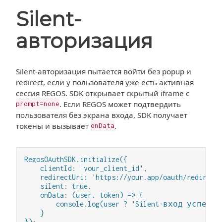
Silent-
авторизация
Silent-авторизация пытается войти без popup и
redirect, если у пользователя уже есть активная
сессия REGOS. SDK открывает скрытый iframe с
. Если REGOS может подтвердить
prompt=none
пользователя без экрана входа, SDK получает
токены и вызывает
.
onData
RegosOAuthSDK.initialize({

    clientId: 'your_client_id',

    redirectUri: 'https://your.app/oauth/redirect.
    silent: true,

    onData: (user, token) => {

        console.log(user ? 'Silent-вход успеш
    }
