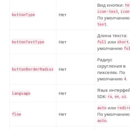
Вид кнопки:
te
,
icon-text
icon
Нет
buttonType
По умолчанию
.
text
Длина текста:
Нет
или
buttonTextType
full
short
умолчанию
fu
Радиус
скругления в
Нет
buttonBorderRadius
пикселях. По
умолчанию
.
4
Язык интерфе
Нет
language
SDK:
,
,
.
ru
en
uz
или
auto
redir
Нет
По умолчанию
flow
.
auto